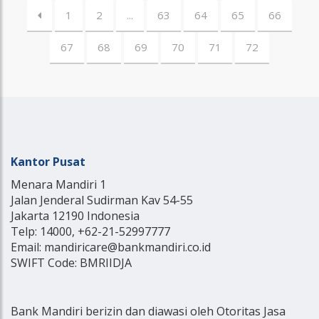
1
2
...
63
64
65
66
67
68
69
70
71
72
Kantor Pusat
Menara Mandiri 1
Jalan Jenderal Sudirman Kav 54-55
Jakarta 12190 Indonesia
Telp: 14000, +62-21-52997777
Email: mandiricare@bankmandiri.co.id
SWIFT Code: BMRIIDJA
Bank Mandiri berizin dan diawasi oleh Otoritas Jasa