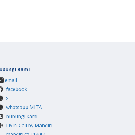
ubungi Kami
email
facebook
x
whatsapp MITA
hubungi kami
Livin’ Call by Mandiri
mandiri call 14000