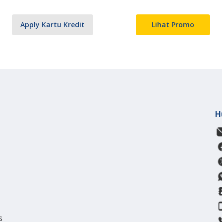
Apply Kartu Kredit
Lihat Promo
H
s