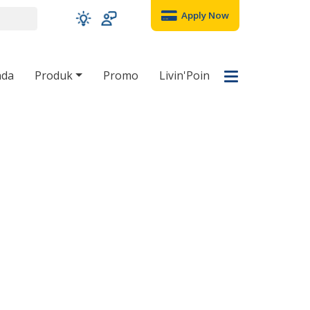
Apply Now
nda
Produk
Promo
Livin'Poin