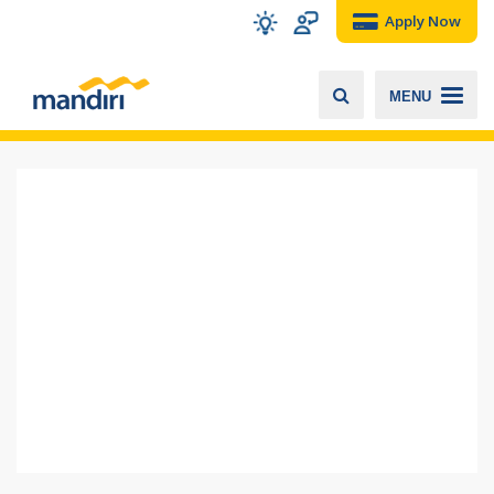
Apply Now
MENU