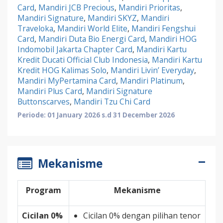
Card
,
Mandiri JCB Precious
,
Mandiri Prioritas
,
Mandiri Signature
,
Mandiri SKYZ
,
Mandiri
Traveloka
,
Mandiri World Elite
,
Mandiri Fengshui
Card
,
Mandiri Duta Bio Energi Card
,
Mandiri HOG
Indomobil Jakarta Chapter Card
,
Mandiri Kartu
Kredit Ducati Official Club Indonesia
,
Mandiri Kartu
Kredit HOG Kalimas Solo
,
Mandiri Livin’ Everyday
,
Mandiri MyPertamina Card
,
Mandiri Platinum
,
Mandiri Plus Card
,
Mandiri Signature
Buttonscarves
,
Mandiri Tzu Chi Card
Periode: 01 January 2026 s.d 31 December 2026
Mekanisme
Program
Mekanisme
Cicilan 0%
Cicilan 0% dengan pilihan tenor