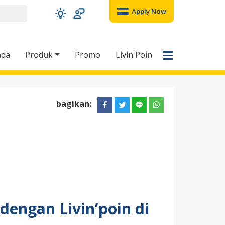
Apply Now
nda
Produk
Promo
Livin'Poin
bagikan:
engan Livin’poin di