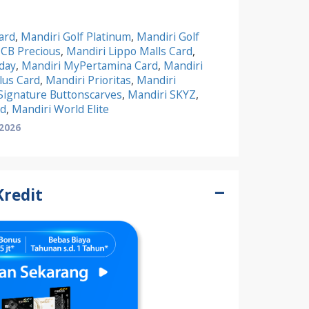
ard
,
Mandiri Golf Platinum
,
Mandiri Golf
JCB Precious
,
Mandiri Lippo Malls Card
,
yday
,
Mandiri MyPertamina Card
,
Mandiri
lus Card
,
Mandiri Prioritas
,
Mandiri
Signature Buttonscarves
,
Mandiri SKYZ
,
rd
,
Mandiri World Elite
 2026
Kredit