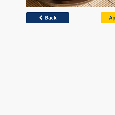
Back
Ap