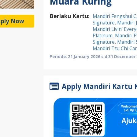
Muara Kuring
Berlaku Kartu:
Mandiri Fengshui C
ply Now
Signature
,
Mandiri 
Mandiri Livin’ Ever
Platinum
,
Mandiri P
Signature
,
Mandiri 
Mandiri Tzu Chi Ca
Periode: 21 January 2026 s.d 31 December
Apply Mandiri Kartu 