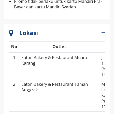
Promo tidak berlaku untuk kartu Mandiri Pra-
Bayar dan kartu Mandiri Syariah.
Lokasi
No
Outlet
1
Eaton Bakery & Restaurant Muara
Jl. Pl
Karang
113 - 1
Penjar
14450
2
Eaton Bakery & Restaurant Taman
Mall T
Anggrek
Letjen
Kel. T
Petamb
11470