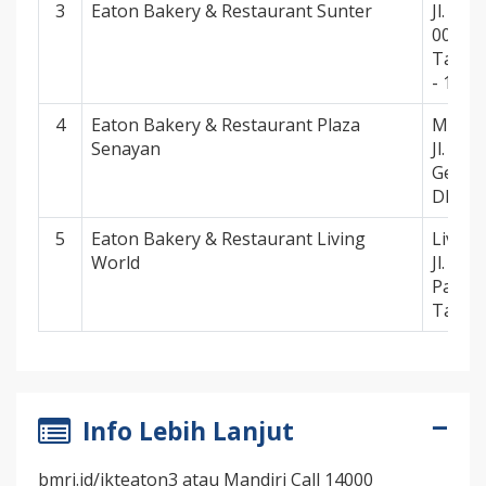
3
Eaton Bakery & Restaurant Sunter
Jl. Da
006 RW
Tanjun
- 1435
4
Eaton Bakery & Restaurant Plaza
Mall P
Senayan
Jl. Asi
Gelora
DKI Ja
5
Eaton Bakery & Restaurant Living
Living
World
Jl. Ala
Pakulo
Tanger
Info Lebih Lanjut
bmri.id/jkteaton3 atau Mandiri Call 14000