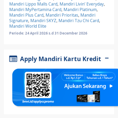
Mandiri Lippo Malls Card
,
Mandiri Livin’ Everyday
,
Mandiri MyPertamina Card
,
Mandiri Platinum
,
Mandiri Plus Card
,
Mandiri Prioritas
,
Mandiri
Signature
,
Mandiri SKYZ
,
Mandiri Tzu Chi Card
,
Mandiri World Elite
Periode: 24 April 2026 s.d 31 December 2026
Apply Mandiri Kartu Kredit