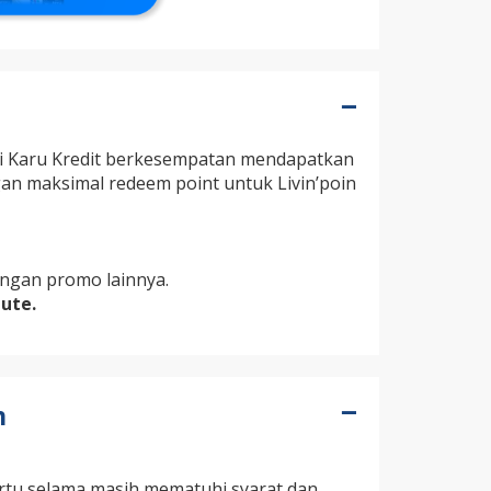
i Karu Kredit berkesempatan mendapatkan
an maksimal redeem point untuk Livin’poin
ngan promo lainnya.
ute.
n
artu selama masih mematuhi syarat dan