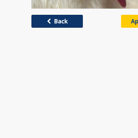
Back
Ap