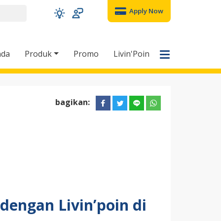
Apply Now
nda
Produk
Promo
Livin'Poin
bagikan:
engan Livin’poin di