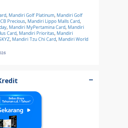
ard
,
Mandiri Golf Platinum
,
Mandiri Golf
JCB Precious
,
Mandiri Lippo Malls Card
,
yday
,
Mandiri MyPertamina Card
,
Mandiri
lus Card
,
Mandiri Prioritas
,
Mandiri
 SKYZ
,
Mandiri Tzu Chi Card
,
Mandiri World
026
Kredit