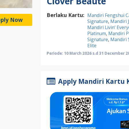
Clover Beaute
Berlaku Kartu:
Mandiri Fengshui C
ply Now
Signature
,
Mandiri 
Mandiri Livin’ Ever
Platinum
,
Mandiri P
Signature
,
Mandiri
Elite
Periode: 10 March 2026 s.d 31 December 2
Apply Mandiri Kartu 