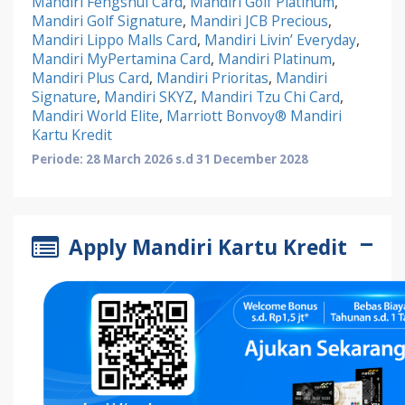
Mandiri Fengshui Card
,
Mandiri Golf Platinum
,
Mandiri Golf Signature
,
Mandiri JCB Precious
,
Mandiri Lippo Malls Card
,
Mandiri Livin’ Everyday
,
Mandiri MyPertamina Card
,
Mandiri Platinum
,
Mandiri Plus Card
,
Mandiri Prioritas
,
Mandiri
Signature
,
Mandiri SKYZ
,
Mandiri Tzu Chi Card
,
Mandiri World Elite
,
Marriott Bonvoy® Mandiri
Kartu Kredit
Periode: 28 March 2026 s.d 31 December 2028
Apply Mandiri Kartu Kredit