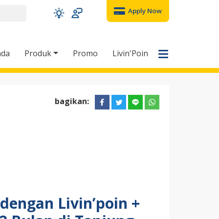
Apply Now
nda
Produk
Promo
Livin'Poin
bagikan:
engan Livin’poin +