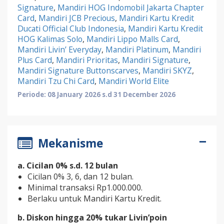
Signature
,
Mandiri HOG Indomobil Jakarta Chapter
Card
,
Mandiri JCB Precious
,
Mandiri Kartu Kredit
Ducati Official Club Indonesia
,
Mandiri Kartu Kredit
HOG Kalimas Solo
,
Mandiri Lippo Malls Card
,
Mandiri Livin’ Everyday
,
Mandiri Platinum
,
Mandiri
Plus Card
,
Mandiri Prioritas
,
Mandiri Signature
,
Mandiri Signature Buttonscarves
,
Mandiri SKYZ
,
Mandiri Tzu Chi Card
,
Mandiri World Elite
Periode: 08 January 2026 s.d 31 December 2026
Mekanisme
a. Cicilan 0% s.d. 12 bulan
Cicilan 0% 3, 6, dan 12 bulan.
Minimal transaksi Rp1.000.000.
Berlaku untuk Mandiri Kartu Kredit.
b. Diskon hingga 20% tukar Livin’poin