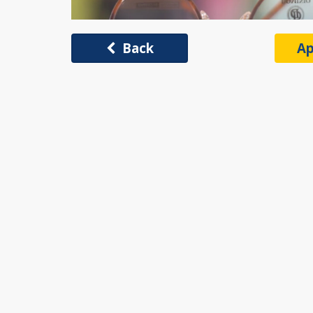
Back
Ap