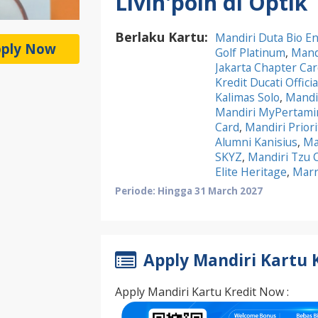
Livin'poin di Optik 
Berlaku Kartu:
Mandiri Duta Bio En
ply Now
Golf Platinum
,
Mandi
Jakarta Chapter Car
Kredit Ducati Offici
Kalimas Solo
,
Mandir
Mandiri MyPertami
Card
,
Mandiri Priori
Alumni Kanisius
,
Ma
SKYZ
,
Mandiri Tzu 
Elite Heritage
,
Marr
Periode: Hingga 31 March 2027
Apply Mandiri Kartu 
Apply Mandiri Kartu Kredit Now :