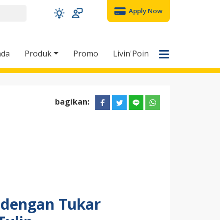
Apply Now
nda
Produk
Promo
Livin'Poin
bagikan:
 dengan Tukar