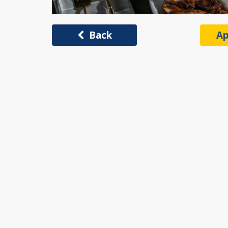
Back
Ap