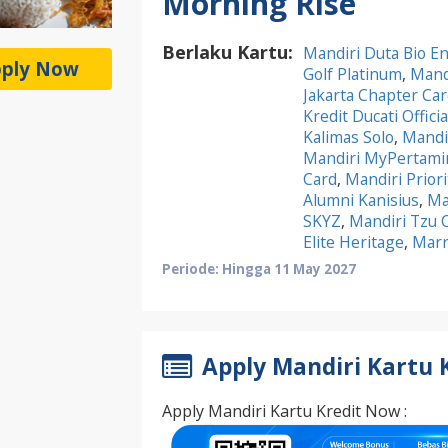
Morning Rise
Berlaku Kartu:
Mandiri Duta Bio En
ply Now
Golf Platinum
,
Mandi
Jakarta Chapter Car
Kredit Ducati Offici
Kalimas Solo
,
Mandir
Mandiri MyPertami
Card
,
Mandiri Priori
Alumni Kanisius
,
Ma
SKYZ
,
Mandiri Tzu 
Elite Heritage
,
Marr
Periode: Hingga 11 May 2027
Apply Mandiri Kartu 
Apply Mandiri Kartu Kredit Now :