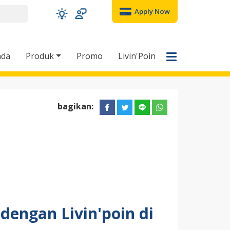
Apply Now
nda
Produk
Promo
Livin'Poin
bagikan:
dengan Livin'poin di