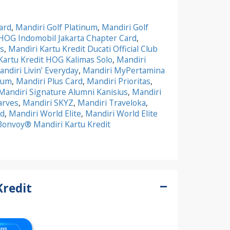
ard
,
Mandiri Golf Platinum
,
Mandiri Golf
HOG Indomobil Jakarta Chapter Card
,
s
,
Mandiri Kartu Kredit Ducati Official Club
Kartu Kredit HOG Kalimas Solo
,
Mandiri
ndiri Livin’ Everyday
,
Mandiri MyPertamina
num
,
Mandiri Plus Card
,
Mandiri Prioritas
,
Mandiri Signature Alumni Kanisius
,
Mandiri
arves
,
Mandiri SKYZ
,
Mandiri Traveloka
,
rd
,
Mandiri World Elite
,
Mandiri World Elite
Bonvoy® Mandiri Kartu Kredit
Kredit