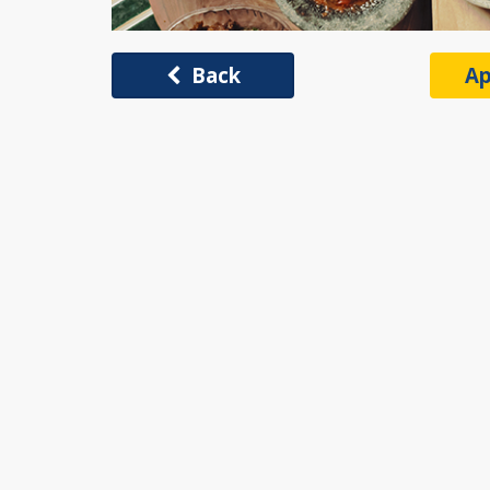
Back
Ap