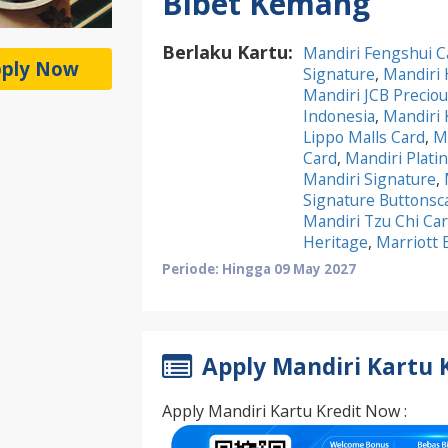
Bibet Kemang
Berlaku Kartu:
Mandiri Fengshui C
ply Now
Signature
,
Mandiri 
Mandiri JCB Preciou
Indonesia
,
Mandiri 
Lippo Malls Card
,
Ma
Card
,
Mandiri Plati
Mandiri Signature
,
Signature Buttonsc
Mandiri Tzu Chi Ca
Heritage
,
Marriott 
Periode: Hingga 09 May 2027
Apply Mandiri Kartu 
Apply Mandiri Kartu Kredit Now :