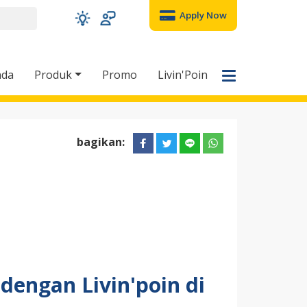
Apply Now
nda
Produk
Promo
Livin'Poin
bagikan:
dengan Livin'poin di