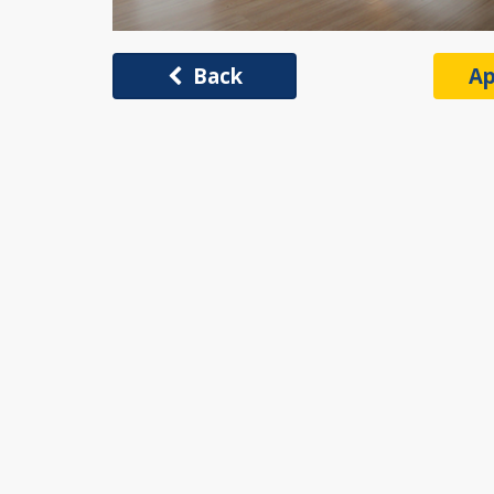
Back
Ap