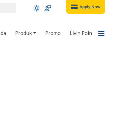
Apply Now
nda
Produk
Promo
Livin'Poin