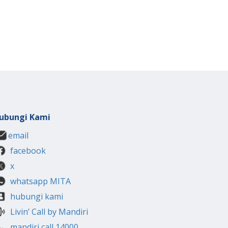
ubungi Kami
email
facebook
x
whatsapp MITA
hubungi kami
Livin’ Call by Mandiri
mandiri call 14000