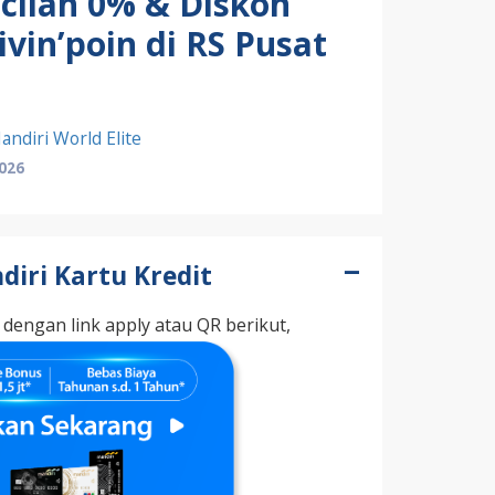
icilan 0% & Diskon
vin’poin di RS Pusat
andiri World Elite
2026
iri Kartu Kredit
dengan link apply atau QR berikut,