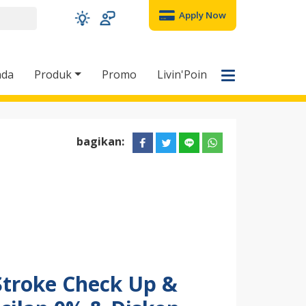
Apply Now
nda
Produk
Promo
Livin'Poin
bagikan:
Stroke Check Up &