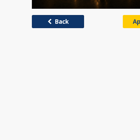
Back
Ap