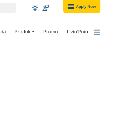
Apply Now
nda
Produk
Promo
Livin'Poin