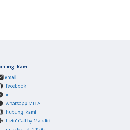
ubungi Kami
email
facebook
x
whatsapp MITA
hubungi kami
Livin’ Call by Mandiri
mandiri call 14000