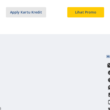
Apply Kartu Kredit
Lihat Promo
H
s