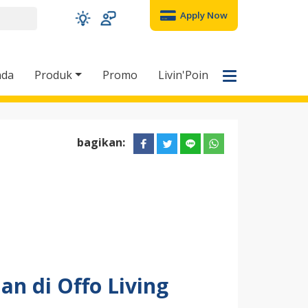
Apply Now
nda
Produk
Promo
Livin'Poin
bagikan:
lan di Offo Living