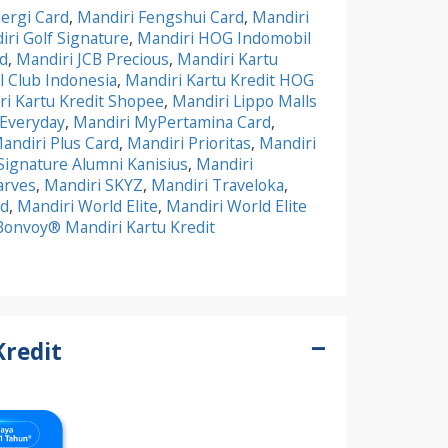
ergi Card
,
Mandiri Fengshui Card
,
Mandiri
ri Golf Signature
,
Mandiri HOG Indomobil
d
,
Mandiri JCB Precious
,
Mandiri Kartu
al Club Indonesia
,
Mandiri Kartu Kredit HOG
ri Kartu Kredit Shopee
,
Mandiri Lippo Malls
 Everyday
,
Mandiri MyPertamina Card
,
andiri Plus Card
,
Mandiri Prioritas
,
Mandiri
Signature Alumni Kanisius
,
Mandiri
arves
,
Mandiri SKYZ
,
Mandiri Traveloka
,
rd
,
Mandiri World Elite
,
Mandiri World Elite
Bonvoy® Mandiri Kartu Kredit
Kredit