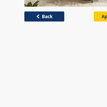
Back
Ap