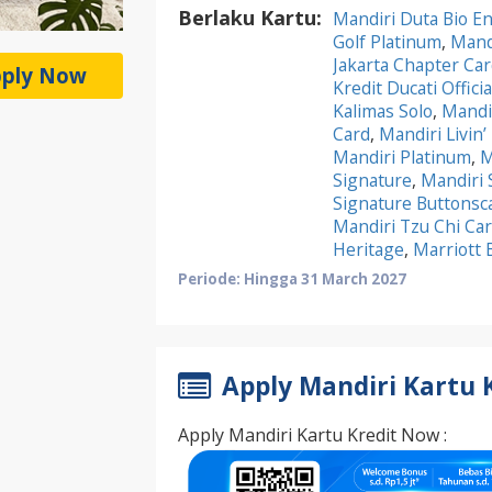
Berlaku Kartu:
Mandiri Duta Bio En
Golf Platinum
,
Mandi
Jakarta Chapter Car
ply Now
Kredit Ducati Offici
Kalimas Solo
,
Mandi
Card
,
Mandiri Livin’
Mandiri Platinum
,
M
Signature
,
Mandiri 
Signature Buttonsc
Mandiri Tzu Chi Ca
Heritage
,
Marriott 
Periode: Hingga 31 March 2027
Apply Mandiri Kartu 
Apply Mandiri Kartu Kredit Now :