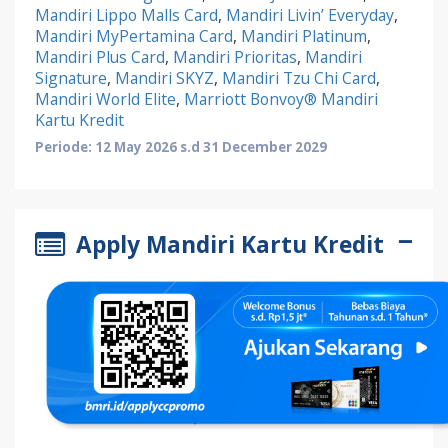
Mandiri Lippo Malls Card
,
Mandiri Livin’ Everyday
,
Mandiri MyPertamina Card
,
Mandiri Platinum
,
Mandiri Plus Card
,
Mandiri Prioritas
,
Mandiri
Signature
,
Mandiri SKYZ
,
Mandiri Tzu Chi Card
,
Mandiri World Elite
,
Marriott Bonvoy® Mandiri
Kartu Kredit
Periode: 12 May 2026 s.d 31 December 2029
Apply Mandiri Kartu Kredit