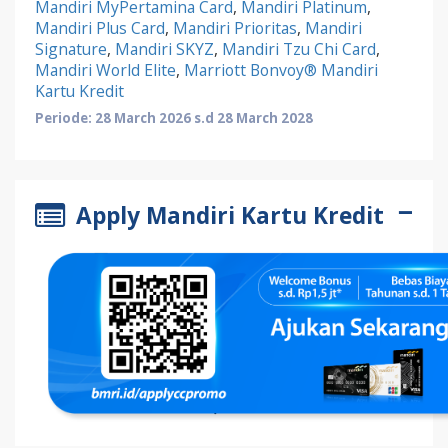
Mandiri MyPertamina Card
,
Mandiri Platinum
,
Mandiri Plus Card
,
Mandiri Prioritas
,
Mandiri
Signature
,
Mandiri SKYZ
,
Mandiri Tzu Chi Card
,
Mandiri World Elite
,
Marriott Bonvoy® Mandiri
Kartu Kredit
Periode: 28 March 2026 s.d 28 March 2028
Apply Mandiri Kartu Kredit