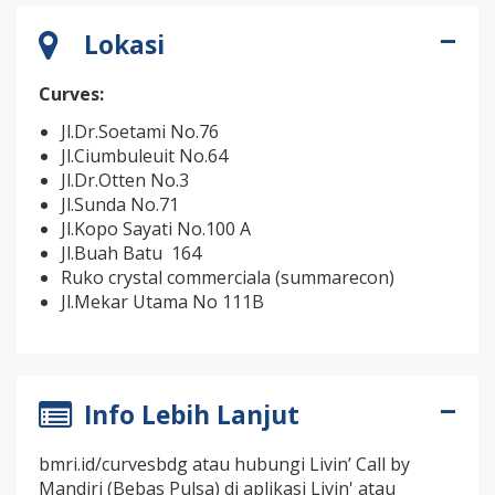
Lokasi
Curves:
Jl.Dr.Soetami No.76
Jl.Ciumbuleuit No.64
Jl.Dr.Otten No.3
Jl.Sunda No.71
Jl.Kopo Sayati No.100 A
Jl.Buah Batu 164
Ruko crystal commerciala (summarecon)
Jl.Mekar Utama No 111B
Info Lebih Lanjut
bmri.id/curvesbdg atau hubungi Livin’ Call by
Mandiri (Bebas Pulsa) di aplikasi Livin' atau