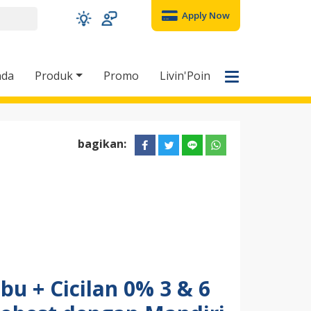
Apply Now
nda
Produk
Promo
Livin'Poin
bagikan:
ibu + Cicilan 0% 3 & 6