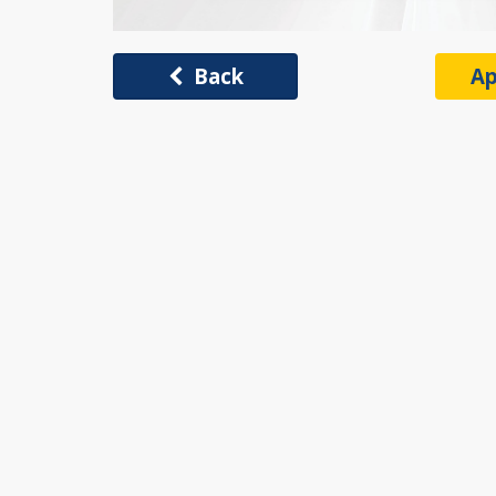
Back
Ap