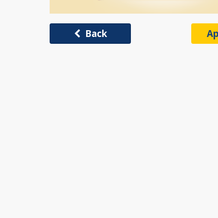
Back
Ap