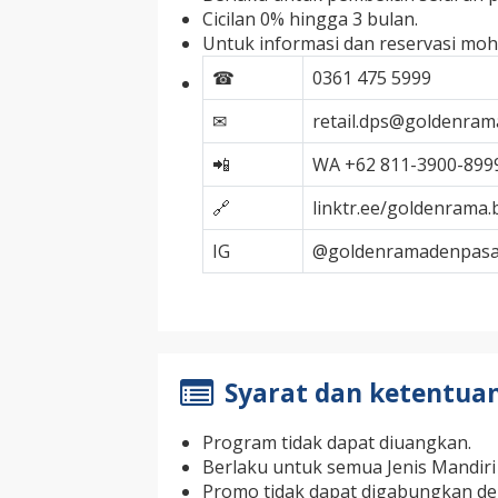
Cicilan 0% hingga 3 bulan.
Untuk informasi dan reservasi mo
☎
0361 475 5999
✉
retail.dps@goldenram
📲
WA +62 811-3900-899
🔗
linktr.ee/goldenrama.b
IG
@goldenramadenpasa
Syarat dan ketentua
Program tidak dapat diuangkan.
Berlaku untuk semua Jenis Mandiri 
Promo tidak dapat digabungkan de