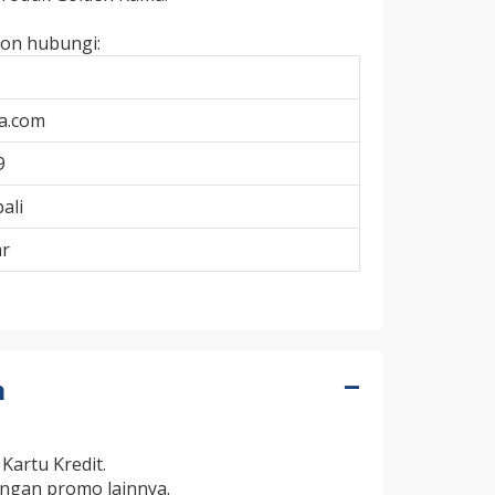
hon hubungi:
a.com
9
ali
r
n
Kartu Kredit.
ngan promo lainnya.