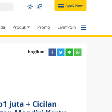
Apply Now
nda
Produk
Promo
Livin'Poin
bagikan:
1 juta + Cicilan