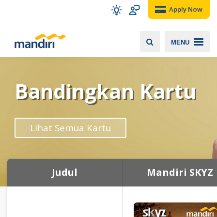
Apply Now
MENU
Bandingkan Kartu
Lihat Semua Kartu
Judul
Mandiri SKYZ