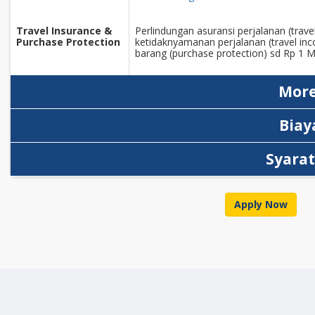
Travel Insurance &
Perlindungan asuransi perjalanan (trave
Purchase Protection
ketidaknyamanan perjalanan (travel in
barang (purchase protection) sd Rp 1 Mil
More
Biay
Syara
Apply Now