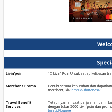
Welc
Speci
Livin’poin
1X Livin' Poin Untuk setiap kelipatan 
Merchant Promo
Penuhi semua kebutuhan dan dapatkan
merchant, klik
bmri.id/
liburanasik
Travel Benefit
Tetap nyaman saat perjalanan dan nikm
Services
dengan tukar 5000 Livin’poin dan promo
bmri.id/lounge