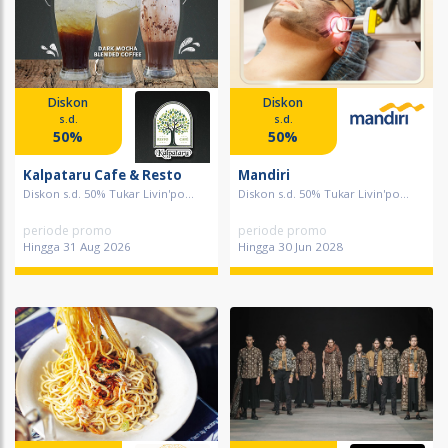
Diskon
Diskon
s.d.
s.d.
50%
50%
Kalpataru Cafe & Resto
Mandiri
Diskon s.d. 50% Tukar Livin'po...
Diskon s.d. 50% Tukar Livin'po...
periode promo
periode promo
Hingga 31 Aug 2026
Hingga 30 Jun 2028