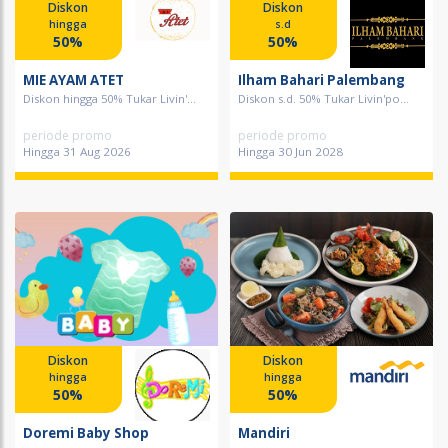
Diskon
Diskon
hingga
s.d
50%
50%
MIE AYAM ATET
Ilham Bahari Palembang
Diskon hingga 50% Tukar Livin'...
Diskon s.d. 50% Tukar Livin'po...
periode promo
periode promo
Hingga 31 Aug 2026
Hingga 30 Jun 2028
Diskon
Diskon
hingga
hingga
50%
50%
Doremi Baby Shop
Mandiri