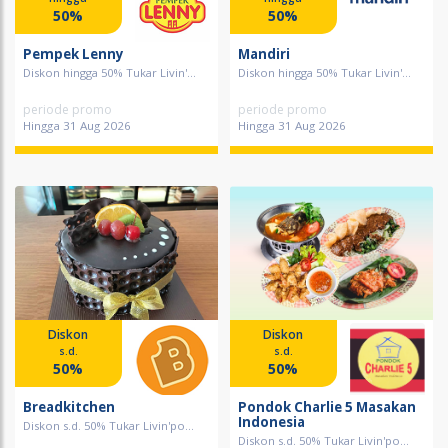
50%
50%
Pempek Lenny
Mandiri
Diskon hingga 50% Tukar Livin'...
Diskon hingga 50% Tukar Livin'...
periode promo
periode promo
Hingga 31 Aug 2026
Hingga 31 Aug 2026
Diskon
Diskon
s.d.
s.d.
50%
50%
Breadkitchen
Pondok Charlie 5 Masakan
Indonesia
Diskon s.d. 50% Tukar Livin'po...
Diskon s.d. 50% Tukar Livin'po...