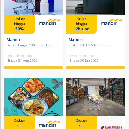
Diskon
cicilan
hingga
hingga
50%
12bulan
Mandiri
Mandiri
Diskon hingga 50% Tukar Livin'...
Cicilan s.d. 12 Bulan di Perce...
periode promo
periode promo
Hingga 31 Aug 2026
Hingga 30 Jun 2027
Diskon
Diskon
s.d.
s.d.