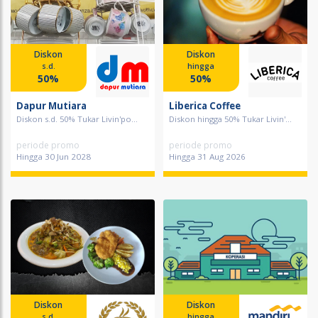
Diskon
Diskon
s.d.
hingga
50%
50%
Dapur Mutiara
Liberica Coffee
Diskon s.d. 50% Tukar Livin'po...
Diskon hingga 50% Tukar Livin'...
periode promo
periode promo
Hingga 30 Jun 2028
Hingga 31 Aug 2026
Diskon
Diskon
s.d.
hingga