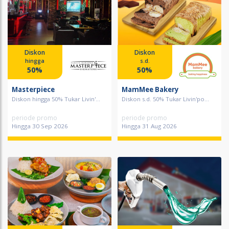
Diskon
Diskon
hingga
s.d.
50%
50%
Masterpiece
MamMee Bakery
Diskon hingga 50% Tukar Livin'...
Diskon s.d. 50% Tukar Livin'po...
periode promo
periode promo
Hingga 30 Sep 2026
Hingga 31 Aug 2026