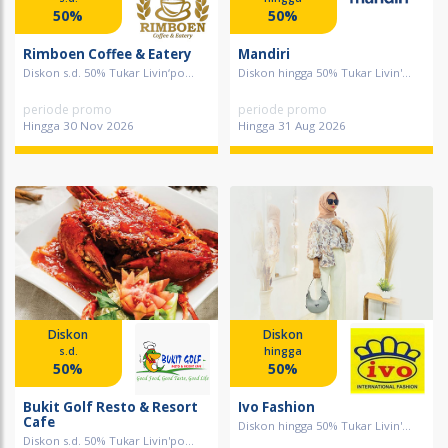
50%
50%
Rimboen Coffee & Eatery
Mandiri
Diskon s.d. 50% Tukar Livin‘po...
Diskon hingga 50% Tukar Livin'...
periode promo
periode promo
Hingga 30 Nov 2026
Hingga 31 Aug 2026
Diskon
Diskon
s.d.
hingga
50%
50%
Bukit Golf Resto & Resort
Ivo Fashion
Cafe
Diskon hingga 50% Tukar Livin'...
Diskon s.d. 50% Tukar Livin'po...