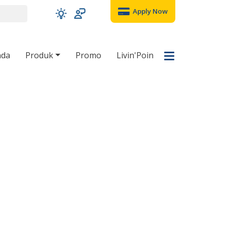
Apply Now
nda
Produk
Promo
Livin'Poin