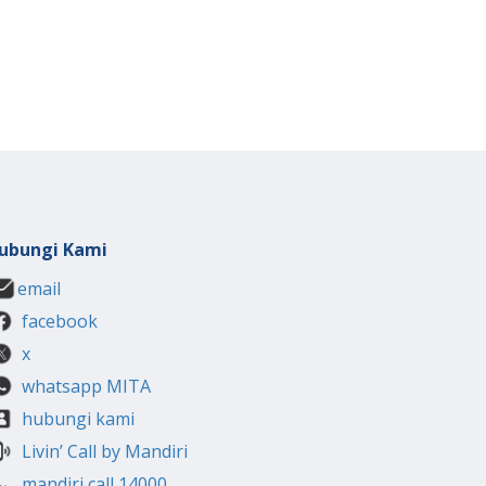
ubungi Kami
email
facebook
x
whatsapp MITA
hubungi kami
Livin’ Call by Mandiri
mandiri call 14000