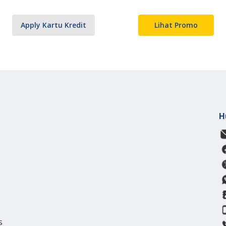
Apply Kartu Kredit
Lihat Promo
H
s