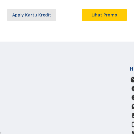
Apply Kartu Kredit
Lihat Promo
H
s