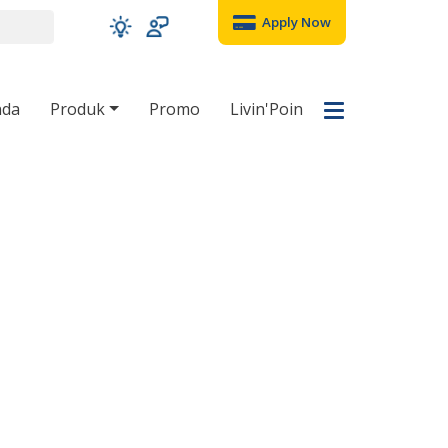
Apply Now
nda
Produk
Promo
Livin'Poin