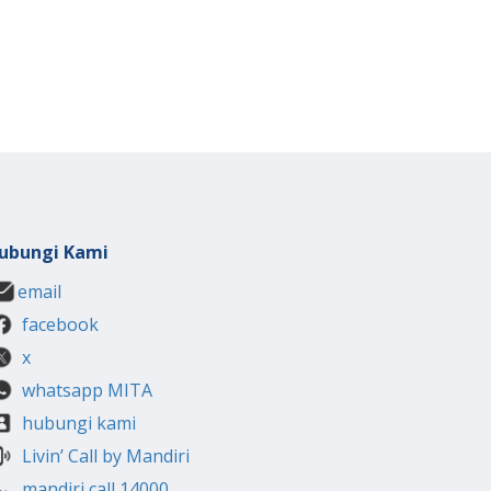
ubungi Kami
email
facebook
x
whatsapp MITA
hubungi kami
Livin’ Call by Mandiri
mandiri call 14000