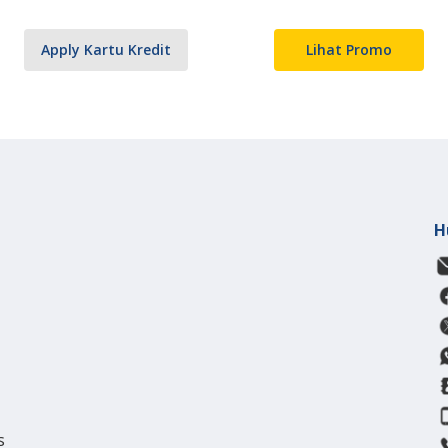
Apply Kartu Kredit
Lihat Promo
H
s