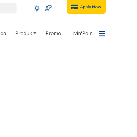
Apply Now
nda
Produk
Promo
Livin'Poin