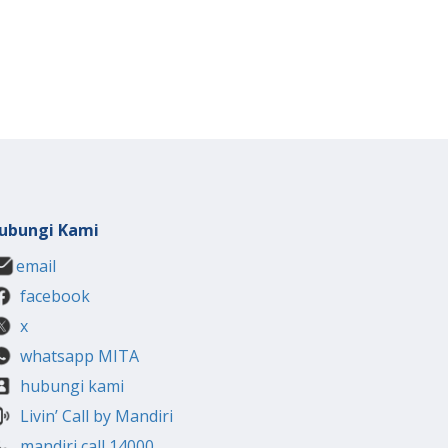
ubungi Kami
email
facebook
x
whatsapp MITA
hubungi kami
Livin’ Call by Mandiri
mandiri call 14000