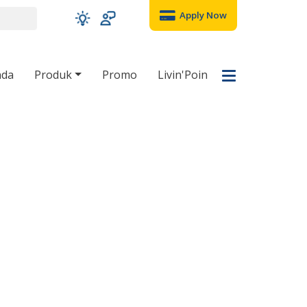
Apply Now
nda
Produk
Promo
Livin'Poin