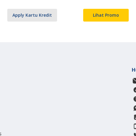
Apply Kartu Kredit
Lihat Promo
H
s