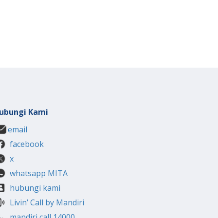
ubungi Kami
email
facebook
x
whatsapp MITA
hubungi kami
Livin’ Call by Mandiri
mandiri call 14000