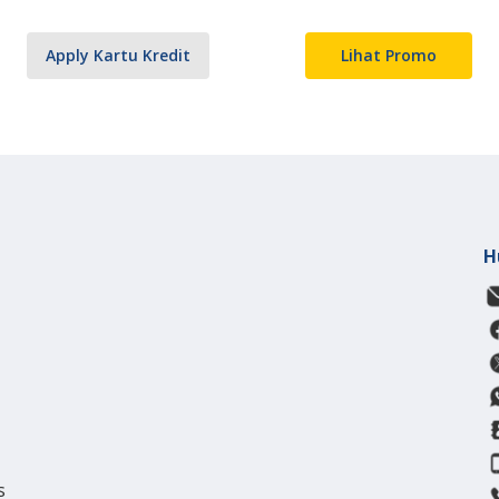
Apply Kartu Kredit
Lihat Promo
H
s