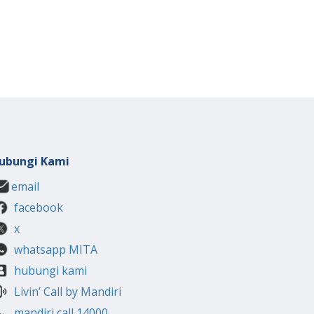
ubungi Kami
email
facebook
x
whatsapp MITA
hubungi kami
Livin’ Call by Mandiri
mandiri call 14000