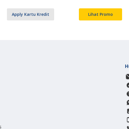
Apply Kartu Kredit
Lihat Promo
H
s