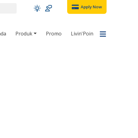
Apply Now
nda
Produk
Promo
Livin'Poin