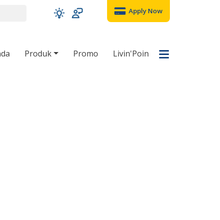
Apply Now
nda
Produk
Promo
Livin'Poin