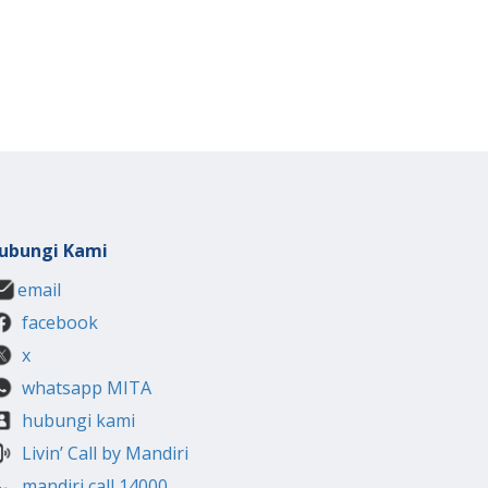
ubungi Kami
email
facebook
x
whatsapp MITA
hubungi kami
Livin’ Call by Mandiri
mandiri call 14000