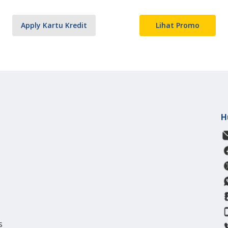
Apply Kartu Kredit
Lihat Promo
H
s