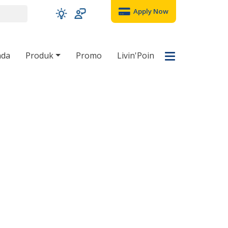
Apply Now
nda
Produk
Promo
Livin'Poin