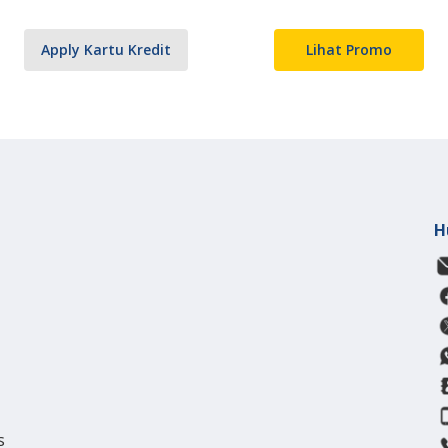
Apply Kartu Kredit
Lihat Promo
H
s