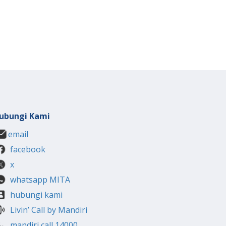
ubungi Kami
email
facebook
x
whatsapp MITA
hubungi kami
Livin’ Call by Mandiri
mandiri call 14000