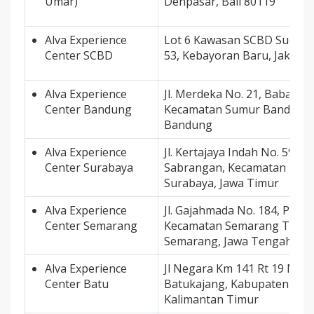
Umar)
Denpasar, Bali 80119
Alva Experience
Lot 6 Kawasan SCBD Sudirm
Center SCBD
53, Kebayoran Baru, Jakarta
Alva Experience
Jl. Merdeka No. 21, Babakan 
Center Bandung
Kecamatan Sumur Bandung,
Bandung
Alva Experience
Jl. Kertajaya Indah No. 59, 
Center Surabaya
Sabrangan, Kecamatan Muly
Surabaya, Jawa Timur
Alva Experience
Jl. Gajahmada No. 184, Peku
Center Semarang
Kecamatan Semarang Tenga
Semarang, Jawa Tengah
Alva Experience
Jl Negara Km 141 Rt 19 No. 
Center Batu
Batukajang, Kabupaten Pase
Kalimantan Timur