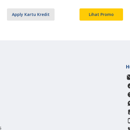
Apply Kartu Kredit
Lihat Promo
H
s