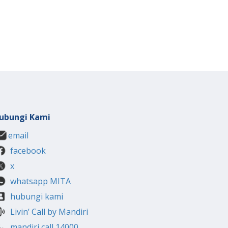
ubungi Kami
email
facebook
x
whatsapp MITA
hubungi kami
Livin’ Call by Mandiri
mandiri call 14000