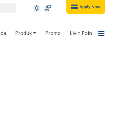
Apply Now
nda
Produk
Promo
Livin'Poin