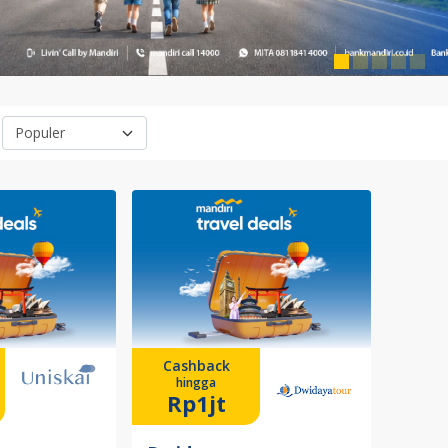
Cashback
hingga
Rp1jt