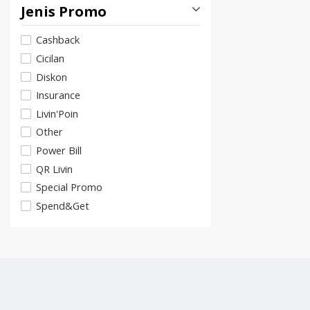
Jenis Promo
Cashback
Cicilan
Diskon
Insurance
Livin'Poin
Other
Power Bill
QR Livin
Special Promo
Spend&Get