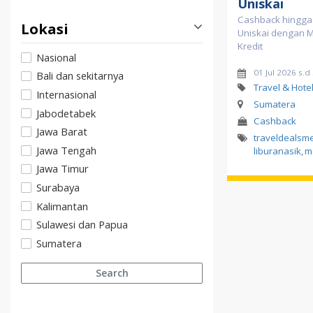
Uniskai
Cashback hingga 
Lokasi
Uniskai dengan M
Kredit
Nasional
01 Jul 2026 s.
Bali dan sekitarnya
Travel & Hote
Internasional
Sumatera
Jabodetabek
Cashback
Jawa Barat
traveldealsme
Jawa Tengah
liburanasik
,
m
Jawa Timur
Surabaya
Kalimantan
Sulawesi dan Papua
Sumatera
Search