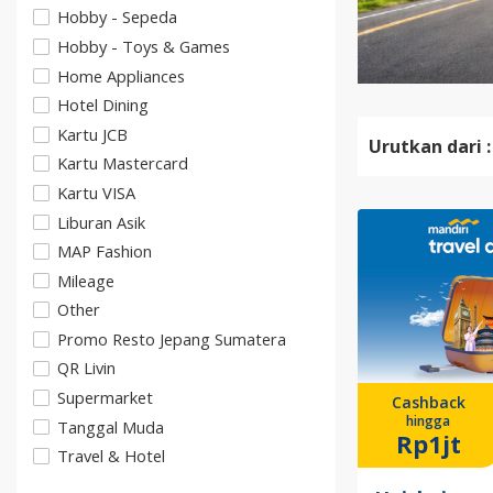
Hobby - Sepeda
Hobby - Toys & Games
Home Appliances
Hotel Dining
Kartu JCB
Urutkan dari :
Kartu Mastercard
Kartu VISA
Liburan Asik
MAP Fashion
Mileage
Other
Promo Resto Jepang Sumatera
QR Livin
Supermarket
Cashback
hingga
Tanggal Muda
Rp1jt
Travel & Hotel