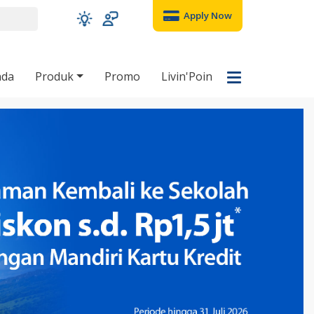
Apply Now
nda
Produk
Promo
Livin'Poin