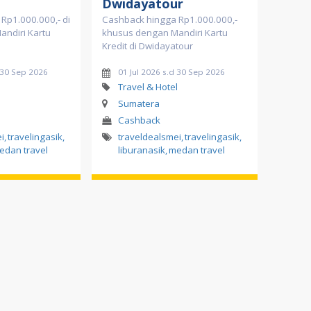
Dwidayatour
Rp1.000.000,- di
Cashback hingga Rp1.000.000,-
andiri Kartu
khusus dengan Mandiri Kartu
Kredit di Dwidayatour
d 30 Sep 2026
01 Jul 2026 s.d 30 Sep 2026
l
Travel & Hotel
Sumatera
Cashback
i
,
travelingasik
,
traveldealsmei
,
travelingasik
,
edan travel
liburanasik
,
medan travel