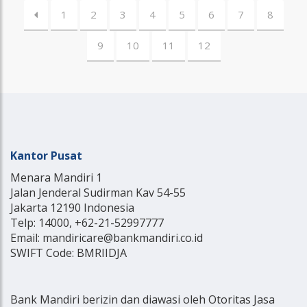
1
2
3
4
5
6
7
8
9
10
11
12
Kantor Pusat
Menara Mandiri 1
Jalan Jenderal Sudirman Kav 54-55
Jakarta 12190 Indonesia
Telp: 14000, +62-21-52997777
Email: mandiricare@bankmandiri.co.id
SWIFT Code: BMRIIDJA
Bank Mandiri berizin dan diawasi oleh Otoritas Jasa