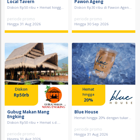
Local Tavern
Pawon Ageng
Diskon Rp50 ribu + Hemat hingg...
Diskon Rp30 ribu di Pawon Agen...
periode promo
periode promo
Hingga 31 Aug 2026
Hingga 30 Sep 2026
Diskon
Hemat
Rp50rb
hingga
20%
Gubug Makan Mang
Blue House
Engking
Hemat hingga 20% dengan tukar...
Diskon Rp50 ribu + Hemat s.d....
periode promo
periode promo
Hingga 31 Aug 2026
Hingga 31 Aug 2026