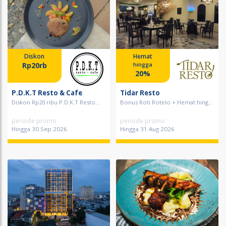
Diskon
Hemat
Rp20rb
hingga
20%
P.D.K.T Resto & Cafe
Tidar Resto
Diskon Rp20 ribu P.D.K.T Resto...
Bonus Roti Rotelo + Hemat hing...
periode promo
periode promo
Hingga 30 Sep 2026
Hingga 31 Aug 2026