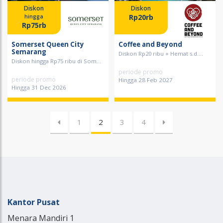
Diskon
Diskon
Rp20rb
hingga
Rp75rb
Somerset Queen City
Coffee and Beyond
Semarang
Diskon Rp20 ribu + Hemat s.d....
Diskon hingga Rp75 ribu di Som...
periode promo
periode promo
Hingga 28 Feb 2027
Hingga 31 Dec 2026
1
2
3
4
Kantor Pusat
Menara Mandiri 1