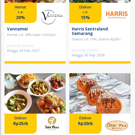
Hemat
Diskon
s.d.
s.d.
20%
15%
Vannamei
Harris Sentraland
Semarang
Hemat s.d. 20% tukar Livin'poi...
Diskon s.d. 15%, Diskon Rp50 r...
periode promo
periode promo
Hingga 28 Feb 2027
Hingga 30 Sep 2026
Diskon
Diskon
Rp25rb
Rp20rb