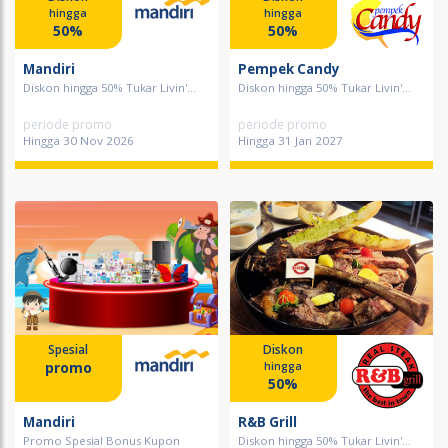
hingga
hingga
50%
50%
Mandiri
Pempek Candy
Diskon hingga 50% Tukar Livin'...
Diskon hingga 50% Tukar Livin'...
periode promo
periode promo
Hingga 30 Nov 2026
Hingga 31 Jan 2027
Spesial
Diskon
promo
hingga
50%
Mandiri
R&B Grill
Promo Spesial Bonus Kupon
Diskon hingga 50% Tukar Livin'...