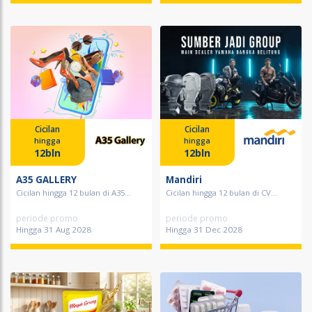
Cicilan
Cicilan
hingga
hingga
12bln
12bln
A35 GALLERY
Mandiri
Cicilan hingga 12 bulan di A35...
Cicilan hingga 12 bulan di CV...
periode promo
periode promo
Hingga 31 Aug 2028
Hingga 31 Dec 2028