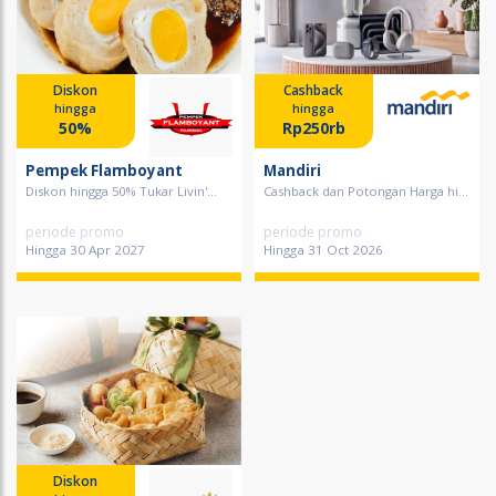
Diskon
Cashback
hingga
hingga
50%
Rp250rb
Pempek Flamboyant
Mandiri
Diskon hingga 50% Tukar Livin'...
Cashback dan Potongan Harga hi...
periode promo
periode promo
Hingga 30 Apr 2027
Hingga 31 Oct 2026
Diskon