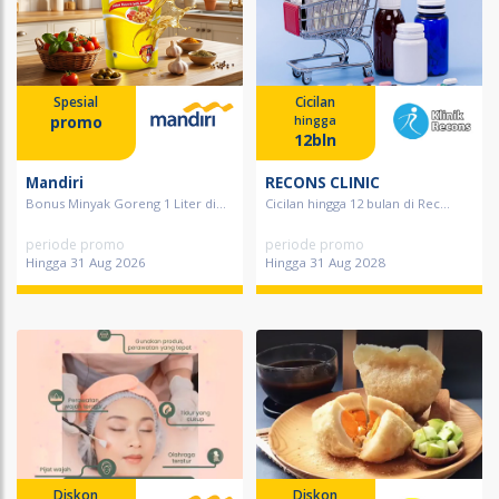
Spesial
Cicilan
promo
hingga
12bln
Mandiri
RECONS CLINIC
Bonus Minyak Goreng 1 Liter di...
Cicilan hingga 12 bulan di Rec...
periode promo
periode promo
Hingga 31 Aug 2026
Hingga 31 Aug 2028
Diskon
Diskon