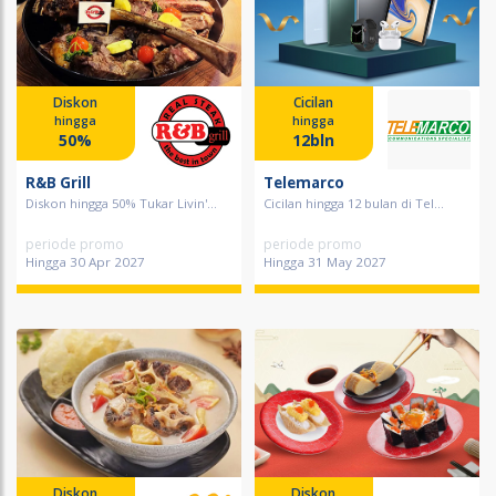
Diskon
Cicilan
hingga
hingga
50%
12bln
R&B Grill
Telemarco
Diskon hingga 50% Tukar Livin'...
Cicilan hingga 12 bulan di Tel...
periode promo
periode promo
Hingga 30 Apr 2027
Hingga 31 May 2027
Diskon
Diskon