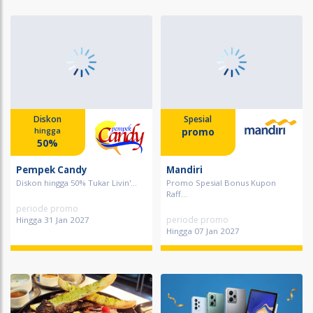
Diskon
Spesial
promo
hingga
50%
Pempek Candy
Mandiri
Diskon hingga 50% Tukar Livin'...
Promo Spesial Bonus Kupon
Raff...
periode promo
periode promo
Hingga 31 Jan 2027
Hingga 07 Jan 2027