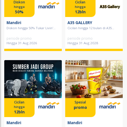
Diskon
Cicilan
hingga
hingga
50%
12bln
Mandiri
A35 GALLERY
Diskon hingga 50% Tukar Livin'...
Cicilan hingga 12 bulan di A35...
periode promo
periode promo
Hingga 31 Aug 2026
Hingga 31 Aug 2028
Cicilan
Spesial
promo
hingga
12bln
Mandiri
Mandiri