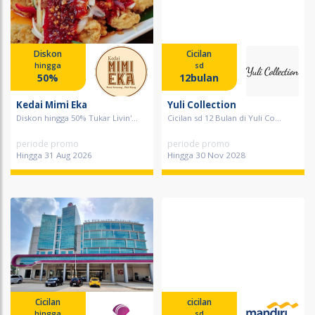
Diskon
Cicilan
hingga
sd
50%
12bulan
Kedai Mimi Eka
Yuli Collection
Diskon hingga 50% Tukar Livin'...
Cicilan sd 12 Bulan di Yuli Co...
periode promo
periode promo
Hingga 31 Aug 2026
Hingga 30 Nov 2028
Cicilan
cicilan
hingga
sd