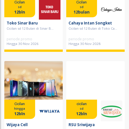
Cicilan
Cicilan
sd
sd
12bln
12bulan
Toko Sinar Baru
Cahaya Intan Songket
Cicilan sd 12 Bulan di Sinar B...
Cicilan sd 12 Bulan di Toko Ca...
periode promo
periode promo
Hingga 30 Nov 2026
Hingga 30 Nov 2028
Cicilan
cicilan
hingga
sd
12bln
12bln
Wijaya Cell
RSU Sriwijaya