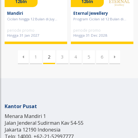
12bln
12bln
Mandiri
Eternal Jewellery
Cicilan hingga 12 Bulan di Juy...
Program Cicilan sd 12 Bulan di...
periode promo
periode promo
Hingga 31 Jan 2027
Hingga 31 Dec 2028
1
2
3
4
5
6
Kantor Pusat
Menara Mandiri 1
Jalan Jenderal Sudirman Kav 54-55
Jakarta 12190 Indonesia
Telp: 14000, +62-21-52997777