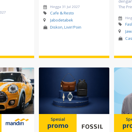
dengan 
The Pri
Hingga 31 Jul 2027
2027
Cafe & Resto
Hing
Jabodetabek
Fas
Diskon, Livin'Poin
Jaw
Cas
Spesial
Spe
promo
pr