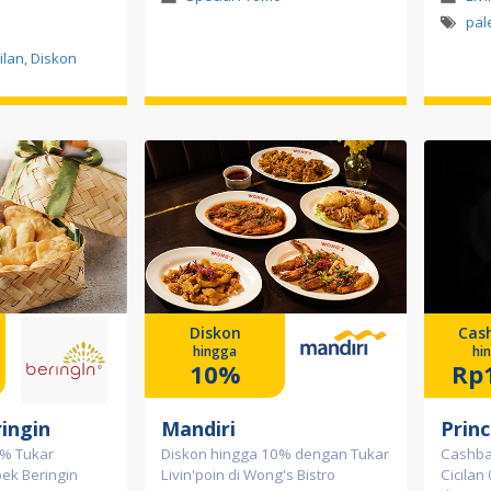
pa
ilan, Diskon
Diskon
Cas
hingga
hi
10%
Rp1
ingin
Mandiri
Princ
0% Tukar
Diskon hingga 10% dengan Tukar
Cashba
pek Beringin
Livin'poin di Wong's Bistro
Cicilan