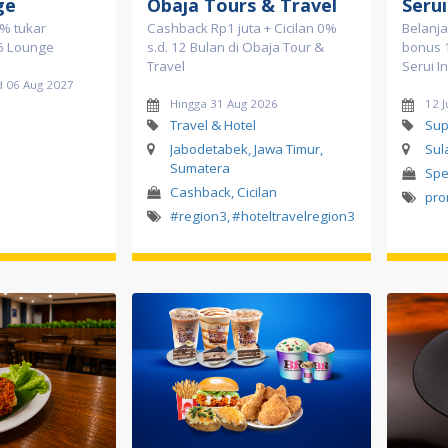
ge
Obaja Tours & Travel
Serui
% tukar
Cashback Rp1 juta + Cicilan 0%
Belanja
 6 Lounge
s.d. 12 Bulan di Obaja Tour &
bonus 1
Travel
Serui I
d 06 Aug 2027
Hingga 31 Aug 2026
12 J
Travel & Hotel
Sup
Jabodetabek, Jawa Timur,
Sul
Sumatera
Spe
Cashback, Cicilan
pro
#region3
,
#hoteltravelregion3