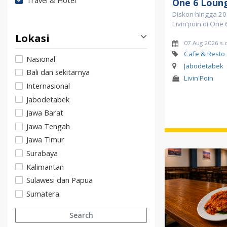
Travel & Hotel
One 6 Loun
Diskon hingga 20
Livin’poin di One
Lokasi
07 Aug 2026 s.
Cafe & Resto
Nasional
Jabodetabek
Bali dan sekitarnya
Livin'Poin
Internasional
Jabodetabek
Jawa Barat
Jawa Tengah
Jawa Timur
Surabaya
Kalimantan
Sulawesi dan Papua
Sumatera
Search