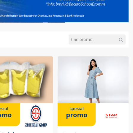
sial
spesial
omo
promo