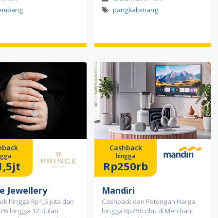
lembang
pangkalpinang
hback
Cashback
ngga
hingga
,5jt
Rp250rb
e Jewellery
Mandiri
ck hingga Rp1,5 juta dan
Cashback dan Potongan Harga
 0% hingga 12 Bulan
hingga Rp250 ribu di Merchant