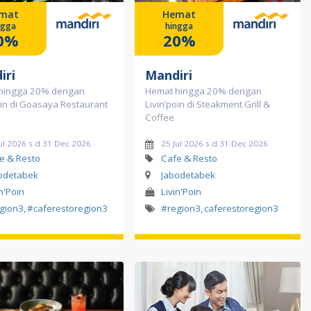
mat
Hemat
ngga
hingga
0%
20%
iri
Mandiri
hingga 20% dengan
Hemat hingga 20% dengan
oin di Goasaya Restaurant
Livin’poin di Steakment Grill &
Coffee
ul 2026 s.d 31 Dec 2026
25 Jul 2026 s.d 31 Dec 2026
e & Resto
Cafe & Resto
odetabek
Jabodetabek
in'Poin
Livin'Poin
gion3
,
#caferestoregion3
#region3
,
caferestoregion3