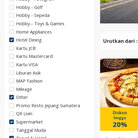
Hobby - Golf
Hobby - Sepeda
Hobby - Toys & Games
Home Appliances
Hotel Dining
Urutkan dari :
Kartu JCB
Kartu Mastercard
Kartu VISA
Liburan Asik
MAP Fashion
Mileage
Other
Promo Resto Jepang Sumatera
Diskon
QR Livin
hingga
Supermarket
20%
Tanggal Muda