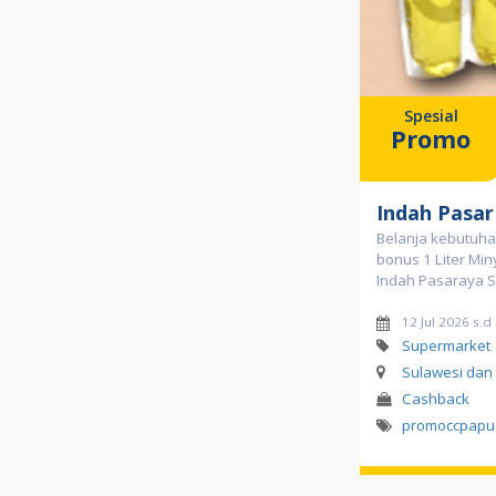
Spesial
Promo
Indah Pasar
Belanja kebutuhan
bonus 1 Liter Mi
Indah Pasaraya S
12 Jul 2026 s.d
Supermarket
Sulawesi dan
Cashback
promoccpapu