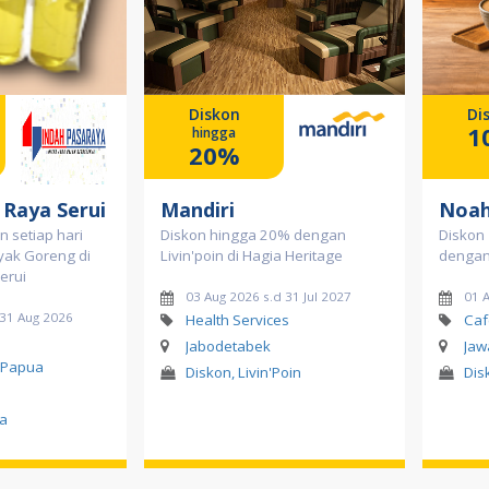
Diskon
Di
1
hingga
20%
 Raya Serui
Mandiri
Noah
 setiap hari
Diskon hingga 20% dengan
Diskon 
nyak Goreng di
Livin'poin di Hagia Heritage
dengan 
erui
03 Aug 2026 s.d 31 Jul 2027
01 
 31 Aug 2026
Health Services
Caf
Jabodetabek
Jaw
 Papua
Diskon, Livin'Poin
Dis
a