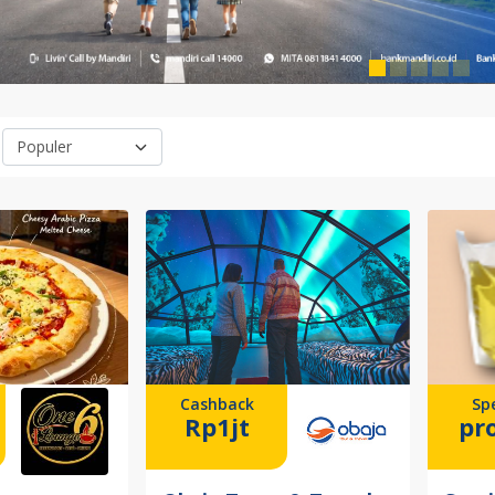
Cashback
Spe
Rp1jt
pr