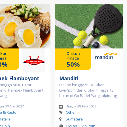
skon
Diskon
ngga
hingga
0%
50%
ek Flamboyant
Mandiri
 hingga 50% Tukar
Diskon hingga 50% Tukar
oin di Pempek Flamboyant
Livin'poin dan Cicilan hingga 12
bang
bulan di Go Padel Pangkalpinang
gga 30 Apr 2027
Hingga 28 Feb 2027
e & Resto
Other
atera
Sumatera
in'Poin
Cicilan, Livin'Poin