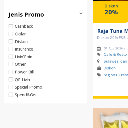
Diskon
20%
Jenis Promo
Cashback
Raja Tuna 
Cicilan
Diskon 20% F&B d
Diskon
01 Aug 2026 s.
Insurance
Cafe & Resto
Livin'Poin
Sulawesi dan
Other
Diskon
Power Bill
region10
,
res
QR Livin
Special Promo
Spend&Get