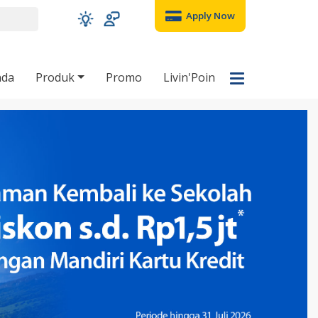
Apply Now
nda
Produk
Promo
Livin'Poin