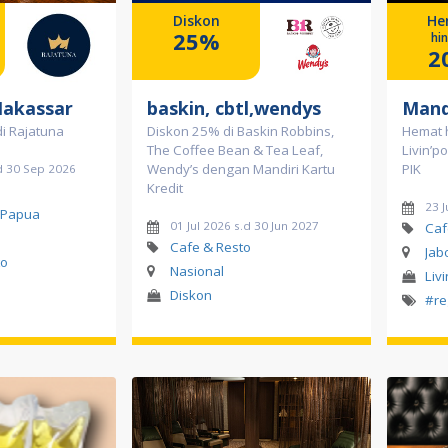
Diskon
He
25%
hi
2
Makassar
baskin, cbtl,wendys
Mand
i Rajatuna
Diskon 25% di Baskin Robbins,
Hemat 
The Coffee Bean & Tea Leaf,
Livin’p
Wendy’s dengan Mandiri Kartu
PIK
d 30 Sep 2026
Kredit
23 J
 Papua
01 Jul 2026 s.d 30 Jun 2027
Caf
Cafe & Resto
Jab
to
Nasional
Liv
Diskon
#re