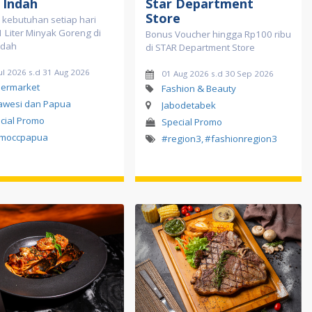
 Indah
Star Department
Store
 kebutuhan setiap hari
 Liter Minyak Goreng di
Bonus Voucher hingga Rp100 ribu
ndah
di STAR Department Store
ul 2026 s.d 31 Aug 2026
01 Aug 2026 s.d 30 Sep 2026
ermarket
Fashion & Beauty
awesi dan Papua
Jabodetabek
cial Promo
Special Promo
moccpapua
#region3
,
#fashionregion3