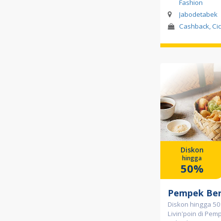
Fashion
Jabodetabek
Cashback, Cic
Diskon
hingga
50%
Pempek Ber
Diskon hingga 5
Livin'poin di Pem