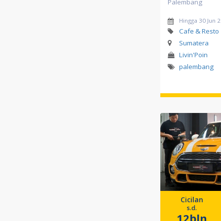
Palembang
Hingga 30 Jun 
Cafe & Resto
Sumatera
Livin'Poin
palembang
Cicilan
s.d.
12bln