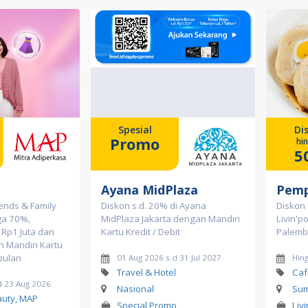
Spesial
Di
Promo
hi
5
Ayana MidPlaza
Pemp
ends & Family
Diskon s.d. 20% di Ayana
Diskon
ga 70%,
MidPlaza Jakarta dengan Mandiri
Livin'p
Rp1 Juta dan
Kartu Kredit / Debit
Palem
n Mandiri Kartu
bulan
01 Aug 2026 s.d 31 Jul 2027
Hin
Travel & Hotel
Caf
d 23 Aug 2026
Nasional
Sum
auty, MAP
Special Promo
Liv