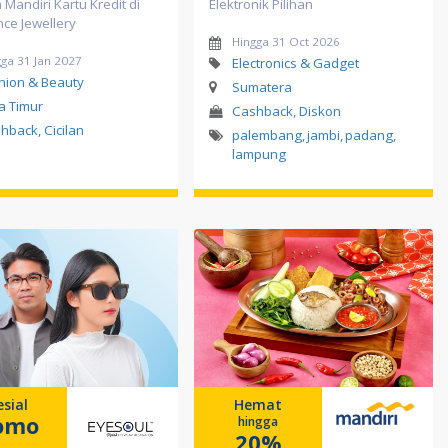
Mandiri Kartu Kredit di
Elektronik Pilihan
nce Jewellery
Hingga 31 Oct 2026
ga 31 Jan 2027
Electronics & Gadget
hion & Beauty
Sumatera
a Timur
Cashback, Diskon
hback, Cicilan
palembang
,
jambi
,
padang
,
lampung
sial
Hemat
omo
hingga
20%