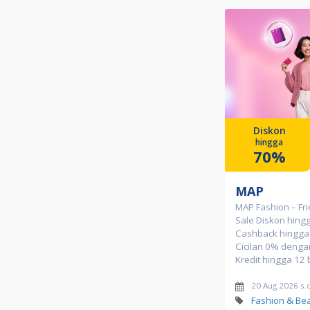
Diskon
hingga
70%
MAP
MAP Fashion – Fri
Sale Diskon hing
Cashback hingga 
Cicilan 0% denga
Kredit hingga 12 
20 Aug 2026 s.
Fashion & Be