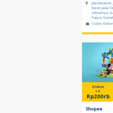
Jabodetabek, 
Barat, Jawa T
sekitarnya, S
Papua, Sumat
Cicilan, Disko
Diskon
s.d.
Rp200rb
Shopee