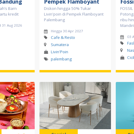
Bandung
Pempek Flamboyant
Fossi
ah’s Barn
Diskon hingga 50% Tukar
FOSSIL 
rtu kredit
Livin'poin di Pempek Flamboyant
Potong
Palembang
ribu hi
Mandiri
d 31 Aug 2026
Hingga 30 Apr 2027
03 
Cafe & Resto
Fas
Sumatera
Nas
Livin'Poin
Cic
palembang