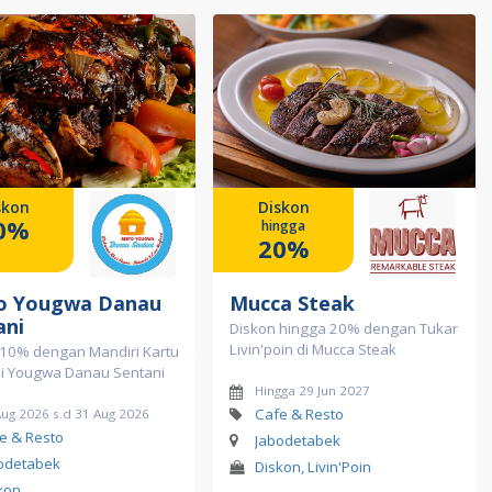
skon
Diskon
0%
hingga
20%
o Yougwa Danau
Mucca Steak
ani
Diskon hingga 20% dengan Tukar
Livin'poin di Mucca Steak
 10% dengan Mandiri Kartu
di Yougwa Danau Sentani
Hingga 29 Jun 2027
Cafe & Resto
Aug 2026 s.d 31 Aug 2026
e & Resto
Jabodetabek
odetabek
Diskon, Livin'Poin
kon