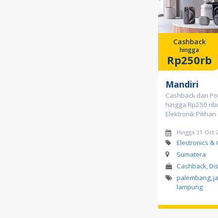
Cashback
hingga
Rp250rb
Mandiri
Cashback dan Po
hingga Rp250 rib
Elektronik Pilihan
Hingga 31 Oct 
Electronics &
Sumatera
Cashback, Di
palembang
,
j
lampung