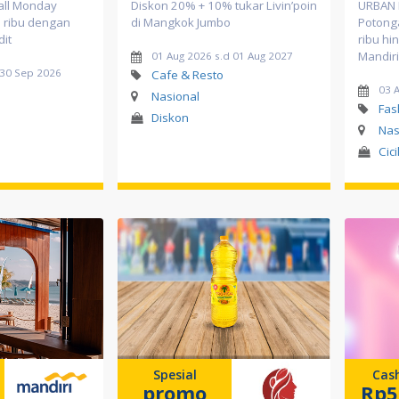
ll Monday
Diskon 20% + 10% tukar Livin’poin
URBAN 
0 ribu dengan
di Mangkok Jumbo
Potong
dit
ribu hi
Mandiri
01 Aug 2026 s.d 01 Aug 2027
d 30 Sep 2026
Cafe & Resto
03 
Nasional
Fas
Diskon
Nas
Cic
Spesial
Cas
promo
Rp5