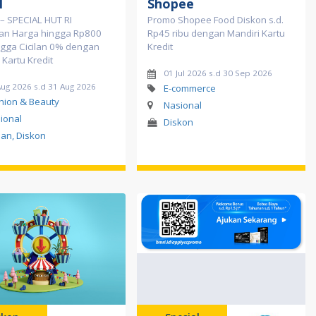
l
Shopee
– SPECIAL HUT RI
Promo Shopee Food Diskon s.d.
an Harga hingga Rp800
Rp45 ribu dengan Mandiri Kartu
ngga Cicilan 0% dengan
Kredit
 Kartu Kredit
01 Jul 2026 s.d 30 Sep 2026
Aug 2026 s.d 31 Aug 2026
E-commerce
hion & Beauty
Nasional
ional
Diskon
ilan, Diskon