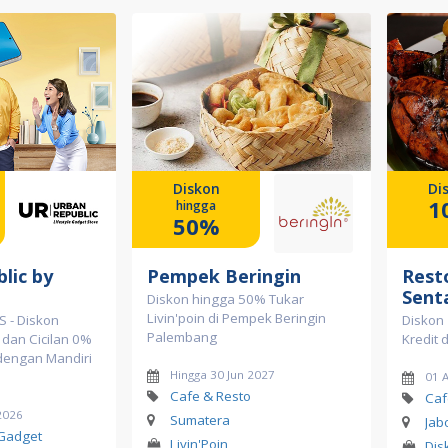
Diskon
Di
1
hingga
50%
lic by
Pempek Beringin
Rest
Sent
Diskon hingga 50% Tukar
Livin'poin di Pempek Beringin
 - Diskon
Diskon
Palembang
 dan Cicilan 0%
Kredit 
dengan Mandiri
Hingga 30 Jun 2027
01 
Cafe & Resto
Caf
2026
Sumatera
Jab
 Gadget
Livin'Poin
Dis