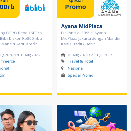
skon
Spesial
00rb
Promo
Ayana MidPlaza
ing OPPO Reno 16F Eco
Diskon s.d. 20% di Ayana
 Blibli Diskon Rp800 ribu
MidPlaza Jakarta dengan Mandiri
Mandiri Kartu Kredit
Kartu Kredit / Debit
Aug 2026 s.d 31 Aug 2026
01 Aug 2026 s.d 31 Jul 2027
ommerce
Travel & Hotel
ional
Nasional
kon
Special Promo