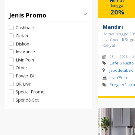
Hemat
hingga
20%
Jenis Promo
Mandiri
Cashback
Hemat hingga 2
Cicilan
Livin’poin di Se
Diskon
Rakyat
Insurance
23 Jul 2026 s.
Livin'Poin
Cafe & Resto
Other
Jabodetabek
Power Bill
Livin'Poin
QR Livin
#region3
,
#ca
Special Promo
Spend&Get