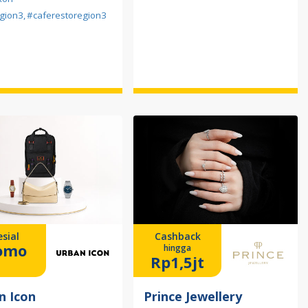
gion3
,
#caferestoregion3
sial
Cashback
omo
hingga
Rp1,5jt
n Icon
Prince Jewellery