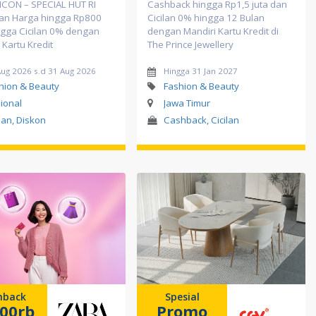
ICON – SPECIAL HUT RI
Cashback hingga Rp1,5 juta dan
an Harga hingga Rp800
Cicilan 0% hingga 12 Bulan
ngga Cicilan 0% dengan
dengan Mandiri Kartu Kredit di
 Kartu Kredit
The Prince Jewellery
Aug 2026 s.d 31 Aug 2026
Hingga 31 Jan 2027
hion & Beauty
Fashion & Beauty
ional
Jawa Timur
ilan, Diskon
Cashback, Cicilan
hback
Spesial
00rb
Promo