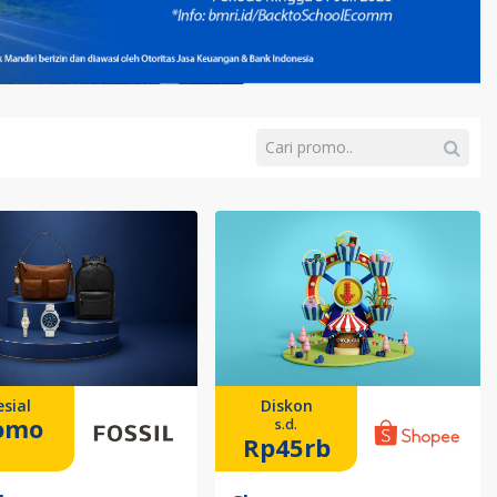
sial
Diskon
omo
s.d.
Rp45rb