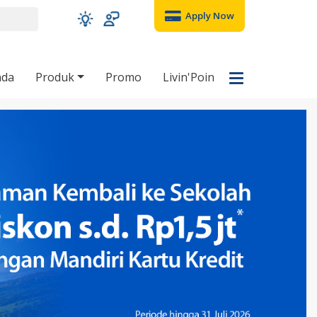
Apply Now
nda
Produk
Promo
Livin'Poin