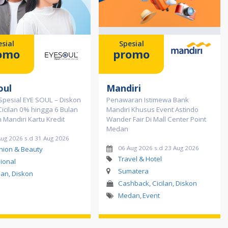
sial
Spesial
omo
promo
oul
Mandiri
Spesial EYE SOUL – Diskon
Penawaran Istimewa Bank
icilan 0% hingga 6 Bulan
Mandiri Khusus Event Astindo
Mandiri Kartu Kredit
Wander Fair Di Mall Center Point
Medan
Aug 2026 s.d 31 Aug 2026
06 Aug 2026 s.d 23 Aug 2026
hion & Beauty
Travel & Hotel
ional
Sumatera
ilan, Diskon
Cashback, Cicilan, Diskon
Medan
,
Event