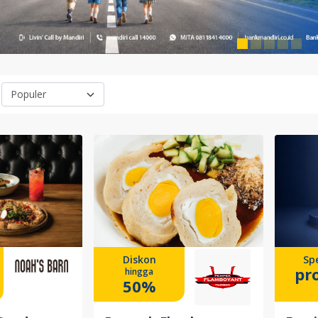
Diskon
Spe
pr
hingga
50%