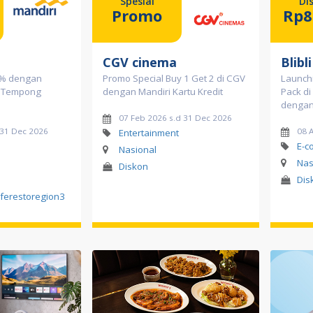
Spesial
Di
Promo
Rp8
CGV cinema
Blibli
0% dengan
Promo Special Buy 1 Get 2 di CGV
Launch
go Tempong
dengan Mandiri Kartu Kredit
Pack di
dengan 
07 Feb 2026 s.d 31 Dec 2026
d 31 Dec 2026
08 
Entertainment
E-c
Nasional
Nas
Diskon
Dis
ferestoregion3