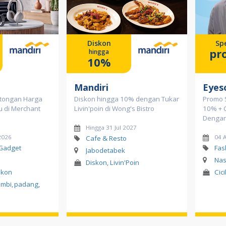
Diskon
Spe
pr
hingga
10%
Mandiri
Eyes
tongan Harga
Diskon hingga 10% dengan Tukar
Promo 
u di Merchant
Livin'poin di Wong's Bistro
10% + C
Dengan 
Hingga 31 Jul 2027
2026
04 
Cafe & Resto
 Gadget
Fas
Jabodetabek
Nas
Diskon, Livin'Poin
skon
Cic
ambi
,
padang
,