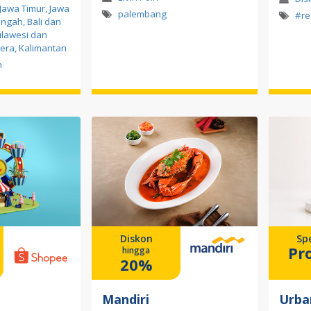
Jawa Timur, Jawa
palembang
#re
engah, Bali dan
ulawesi dan
era, Kalimantan
n
Diskon
Spe
Pr
hingga
20%
Mandiri
Urba